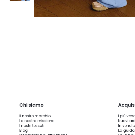
Chi siamo
Acquis
Il nostro marchio
I più ven
La nostra missione
Nuovi arri
I nostri tessuti
In vendit
Blog
La guida