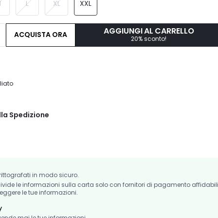
M
L
XL
XXL
AGGIUNGI AL CARRELLO
ACQUISTA ORA
20% sconto!
liato
lla Spedizione
crittografati in modo sicuro.
de le informazioni sulla carta solo con fornitori di pagamento affidabil
eggere le tue informazioni.
y
nde mai le tue informazioni.