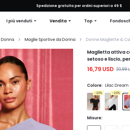
 qualsiasi ordine, 12% di sconto su ordini superiori a $79 o 15% di scon
Spedizione gratuita per ordini superiori a 49 $
I più venduti
Vendita
Top
Fondosc
a Donna
Maglie Sportive da Donna
Donne Magliette & Ca
Maglietta attiva 
setoso e liscio, p
16,79 USD
20,99 
Colore:
Lilac Dream
-20%
-20%
Misure: