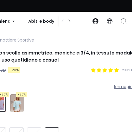
to su ordini superiori a $99 | Codice: GLOWNEW
hiena
Abiti e body
Accessori
Collezion
nottiere Sportive
con scollo asimmetrico, maniche a 3/4, in tessuto modal
er uso quotidiano e casual
USD
-20%
2332 
Immagin
-20%
-20%