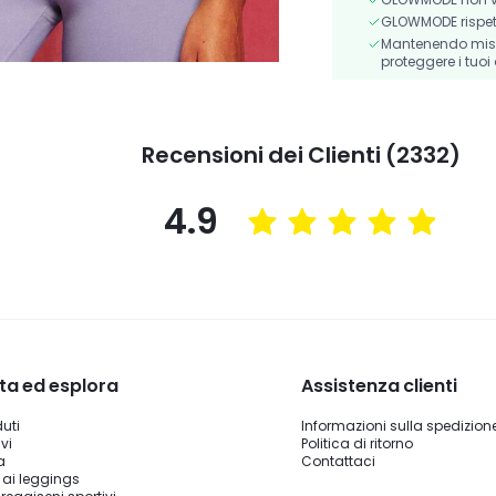
GLOWMODE rispetta 
Mantenendo misur
proteggere i tuoi 
Recensioni dei Clienti (2332)
4.9
ta ed esplora
Assistenza clienti
duti
Informazioni sulla spedizion
vi
Politica di ritorno
a
Contattaci
 ai leggings