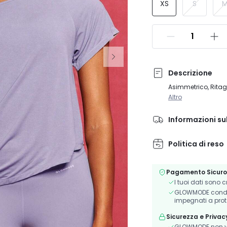
XS
S
Descrizione
Asimmetrico, Ritag
Altro
Informazioni su
Politica di reso
Pagamento Sicuro
I tuoi dati sono 
GLOWMODE condivi
impegnati a prot
Sicurezza e Privac
GLOWMODE non ve