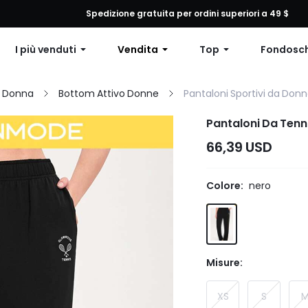
 qualsiasi ordine, 12% di sconto su ordini superiori a $79 o 15% di scon
Spedizione gratuita per ordini superiori a 49 $
I più venduti
Vendita
Top
Fondosc
a Donna
Bottom Attivo Donne
Pantaloni Sportivi da Don
Pantaloni Da Tenni
66,39 USD
Colore:
nero
Misure:
XS
S