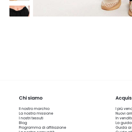
Chi siamo
Acquis
Il nostro marchio
I più ven
La nostra missione
Nuovi arri
I nostri tessuti
In vendit
Blog
La guida
Programma di affiliazione
Guida ai 