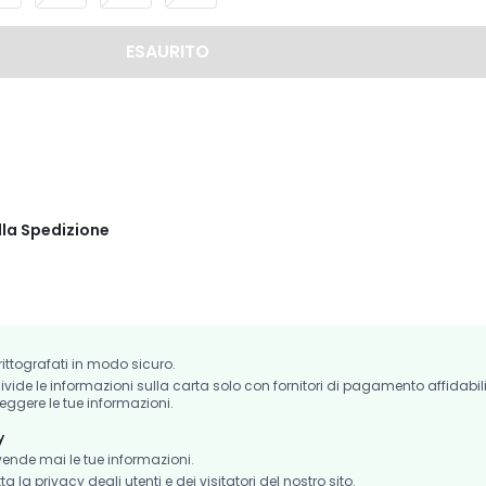
ESAURITO
lla Spedizione
crittografati in modo sicuro.
de le informazioni sulla carta solo con fornitori di pagamento affidabil
eggere le tue informazioni.
y
nde mai le tue informazioni.
la privacy degli utenti e dei visitatori del nostro sito.