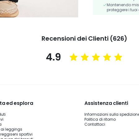
Mantenendo misur
proteggere i tuoi 
Recensioni dei Clienti (626)
4.9
ta ed esplora
Assistenza clienti
duti
Informazioni sulla spedizion
vi
Politica di ritorno
a
Contattaci
 ai leggings
reggiseni sportivi