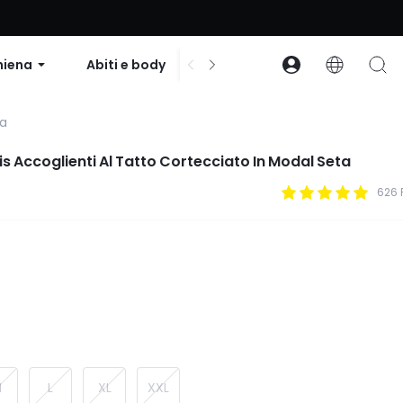
to su ordini superiori a $99 | Codice: GLOWNEW
hiena
Abiti e body
Accessori
Collezion
na
s Accoglienti Al Tatto Cortecciato In Modal Seta
626 
M
L
XL
XXL