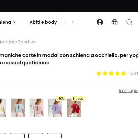
to su ordini superiori a $99 | Codice: GLOWNEW
hiena
Abiti e body
Accessori
Collezion
nottiere Sportive
 maniche corte in modal con schiena a occhiello, per yo
o casual quotidiano
1218
Immagin
-10%
Nuovo