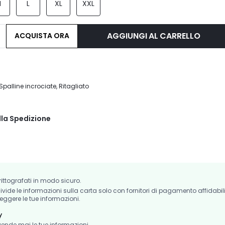
M
L
XL
XXL
AGGIUNGI AL CARRELLO
ACQUISTA ORA
palline incrociate, Ritagliato
lla Spedizione
crittografati in modo sicuro.
de le informazioni sulla carta solo con fornitori di pagamento affidabil
eggere le tue informazioni.
y
nde mai le tue informazioni.