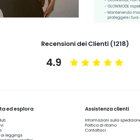
GLOWMODE rispetta 
Mantenendo misur
proteggere i tuoi 
Recensioni dei Clienti (1218)
4.9
ta ed esplora
Assistenza clienti
duti
Informazioni sulla spedizion
vi
Politica di ritorno
a
Contattaci
 ai leggings