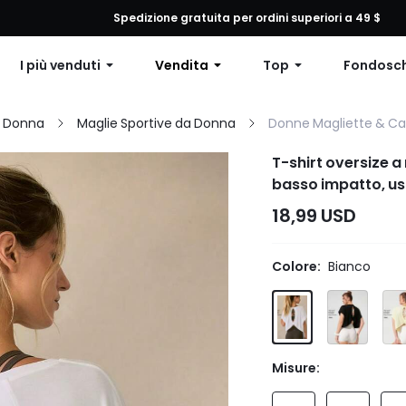
 qualsiasi ordine, 12% di sconto su ordini superiori a $79 o 15% di scon
Spedizione gratuita per ordini superiori a 49 $
I più venduti
Vendita
Top
Fondosc
a Donna
Maglie Sportive da Donna
Donne Magliette & Ca
T-shirt oversize a
basso impatto, us
18,99 USD
Colore:
Bianco
Misure: