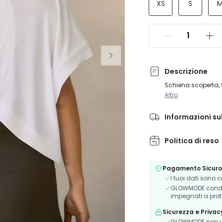
XS
S
Descrizione
Schiena scoperta, S
Altro
Informazioni su
Politica di reso
Pagamento Sicuro
I tuoi dati sono 
GLOWMODE condivi
impegnati a prot
Sicurezza e Privac
GLOWMODE non ve