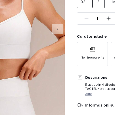
XS
S
Caratteristiche
Non trasparente
Descrizione
Elastico in 4 direz
TACTEL, Non traspa
Altro
Informazioni su