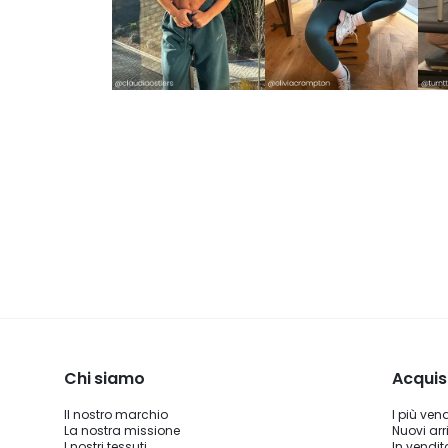
Chi siamo
Acquis
Il nostro marchio
I più ven
La nostra missione
Nuovi arri
I nostri tessuti
In vendit