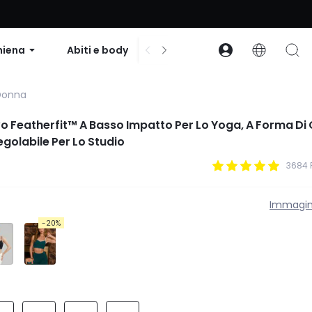
to su ordini superiori a $99 | Codice: GLOWNEW
hiena
Abiti e body
Accessori
Collezion
 Donna
o Featherfit™ A Basso Impatto Per Lo Yoga, A Forma Di
golabile Per Lo Studio
3684 
Immagin
-20%