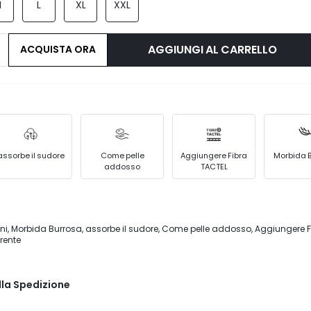
M
L
XL
XXL
AGGIUNGI AL CARRELLO
ACQUISTA ORA
assorbe il sudore
Come pelle
Aggiungere Fibra
Morbida 
addosso
TACTEL
ioni, Morbida Burrosa, assorbe il sudore, Come pelle addosso, Aggiungere F
rente
lla Spedizione