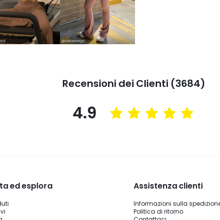
Recensioni dei Clienti (3684)
4.9
ta ed esplora
Assistenza clienti
duti
Informazioni sulla spedizion
vi
Politica di ritorno
a
Contattaci