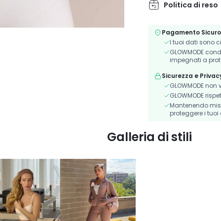
Politica di reso
Pagamento Sicuro
I tuoi dati sono 
GLOWMODE condivi
impegnati a prot
Sicurezza e Privac
GLOWMODE non ve
GLOWMODE rispetta 
Mantenendo misur
proteggere i tuoi 
Galleria di stili