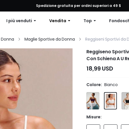
 qualsiasi ordine, 12% di sconto su ordini superiori a $79 o 15% di scon
Spedizione gratuita per ordini superiori a 49 $
I più venduti
Vendita
Top
Fondosc
a Donna
Maglie Sportive da Donna
Reggiseni Sportivi da
Reggiseno Sportiv
Con Schiena A U Re
18,99 USD
Colore:
Bianco
Misure: