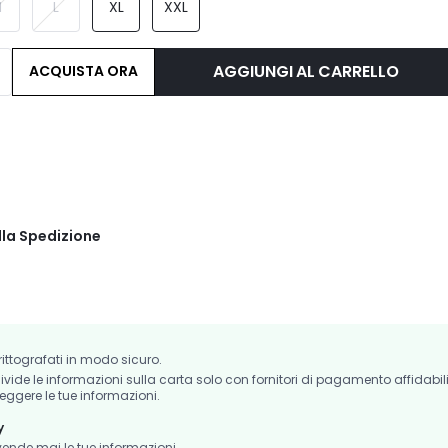
M
L
XL
XXL
AGGIUNGI AL CARRELLO
ACQUISTA ORA
lla Spedizione
crittografati in modo sicuro.
de le informazioni sulla carta solo con fornitori di pagamento affidabil
eggere le tue informazioni.
y
nde mai le tue informazioni.