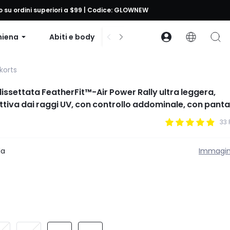
to su ordini superiori a $99 | Codice: GLOWNEW
hiena
Abiti e body
Accessori
Collezion
korts
issettata FeatherFit™-Air Power Rally ultra leggera,
ttiva dai raggi UV, con controllo addominale, con panta
laterali, adatta per tennis, golf, pickleball e uso casual
33 
la
Immagin