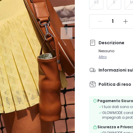
XS
S
Descrizione
Nessuno
Altro
Informazioni su
Politica di reso
Pagamento Sicuro
I tuoi dati sono 
GLOWMODE condivi
impegnati a prot
Sicurezza e Privac
GLOWMODE non ve