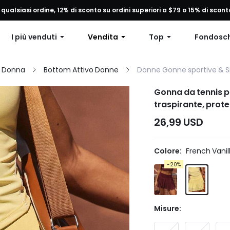
 qualsiasi ordine, 12% di sconto su ordini superiori a $79 o 15% di scon
Spedizione gratuita per ordini superiori a 49 $
I più venduti
Vendita
Top
Fondosc
a Donna
Bottom Attivo Donne
Donne Gonne sportive & S
Gonna da tennis pl
traspirante, prote
integrati e tasche 
26,99 USD
quotidiano
Colore:
French Vanil
-20%
Misure: