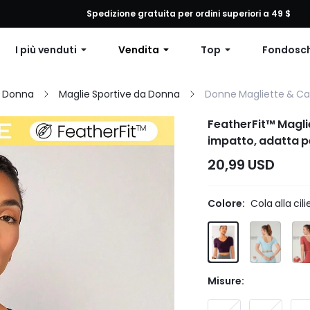
 qualsiasi ordine, 12% di sconto su ordini superiori a $79 o 15% di scon
Spedizione gratuita per ordini superiori a 49 $
I più venduti
Vendita
Top
Fondosc
a Donna
Maglie Sportive da Donna
Donne Magliette & Ca
FeatherFit™ Maglie
impatto, adatta pe
20,99 USD
Colore:
Cola alla cili
Misure: