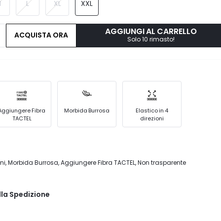
M
L
XL
XXL
AGGIUNGI AL CARRELLO
ACQUISTA ORA
Solo 10 rimasto!
Aggiungere Fibra
Morbida Burrosa
Elastico in 4
TACTEL
direzioni
ioni, Morbida Burrosa, Aggiungere Fibra TACTEL, Non trasparente
lla Spedizione