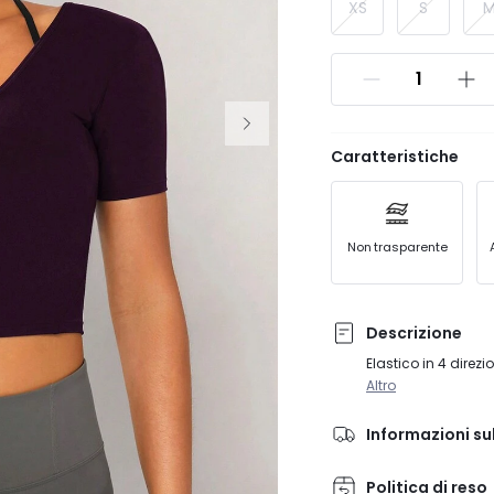
XS
S
Caratteristiche
Non trasparente
Descrizione
Elastico in 4 direz
Altro
Informazioni su
Politica di reso