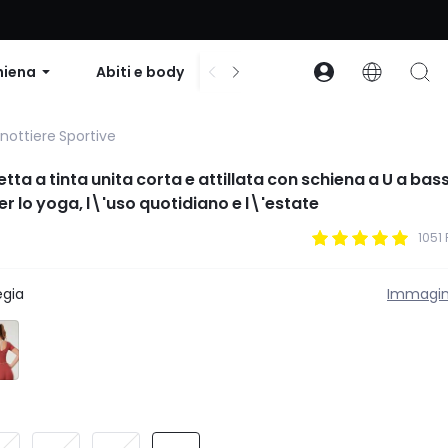
to su ordini superiori a $99 | Codice: GLOWNEW
hiena
Abiti e body
Accessori
Collezion
nottiere Sportive
tta a tinta unita corta e attillata con schiena a U a bas
r lo yoga, l\'uso quotidiano e l\'estate
1051
egia
Immagin