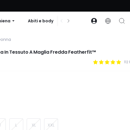
to su ordini superiori a $99 | Codice: GLOWNEW
hiena
Abiti e body
Accessori
Collezion
 Donna
a In Tessuto A Maglia Fredda Featherfit™
112
M
L
XL
XXL