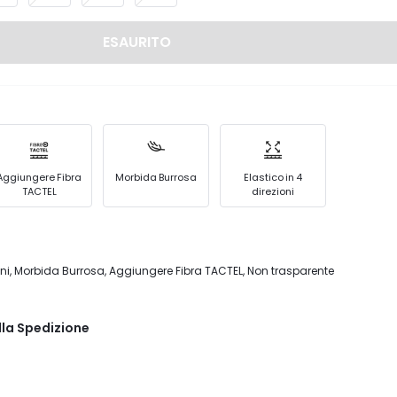
ESAURITO
Aggiungere Fibra
Morbida Burrosa
Elastico in 4
TACTEL
direzioni
ioni, Morbida Burrosa, Aggiungere Fibra TACTEL, Non trasparente
lla Spedizione