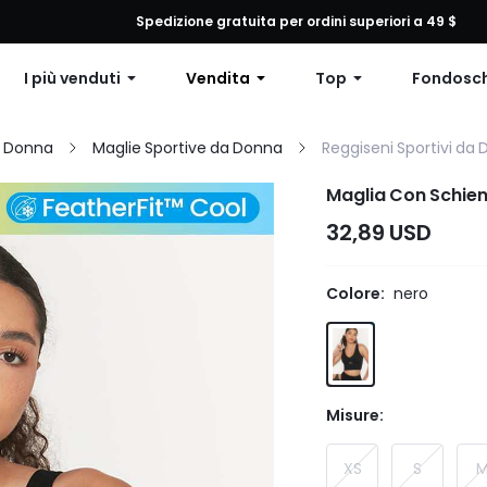
 qualsiasi ordine, 12% di sconto su ordini superiori a $79 o 15% di scon
Spedizione gratuita per ordini superiori a 49 $
I più venduti
Vendita
Top
Fondosc
a Donna
Maglie Sportive da Donna
Reggiseni Sportivi da
Maglia Con Schien
32,89 USD
Colore:
nero
Misure:
XS
S