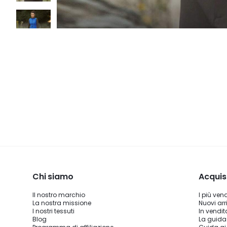
Chi siamo
Acquis
Il nostro marchio
I più ven
La nostra missione
Nuovi arri
I nostri tessuti
In vendit
Blog
La guida