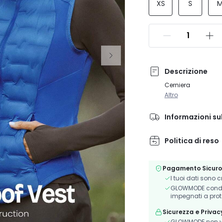
XS
S
Descrizione
Cerniera
Altro
Informazioni su
Politica di reso
Pagamento Sicuro
I tuoi dati sono 
GLOWMODE condivi
impegnati a prot
Sicurezza e Privac
GLOWMODE non ve