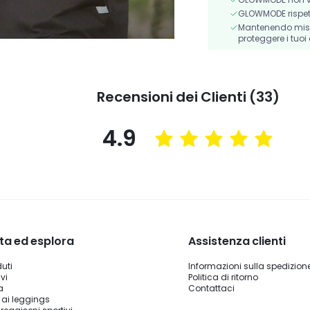
GLOWMODE rispetta 
Mantenendo misur
proteggere i tuoi 
Recensioni dei Clienti (33)
4.9
ta ed esplora
Assistenza clienti
duti
Informazioni sulla spedizion
vi
Politica di ritorno
a
Contattaci
 ai leggings