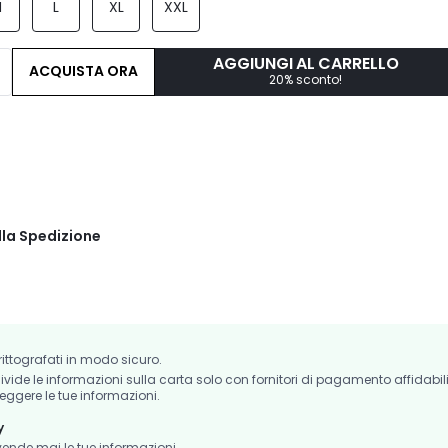
M
L
XL
XXL
AGGIUNGI AL CARRELLO
ACQUISTA ORA
20% sconto!
lla Spedizione
crittografati in modo sicuro.
de le informazioni sulla carta solo con fornitori di pagamento affidabil
eggere le tue informazioni.
y
nde mai le tue informazioni.