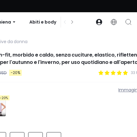
to su ordini superiori a $99 | Codice: GLOWNEW
hiena
Abiti e body
Accessori
Collezion
tive da donna
m-fit, morbido e caldo, senza cuciture, elastico, rifletten
per l'autunno e l'inverno, per uso quotidiano e all'apert
USD
-20%
33 
Immagin
-20%