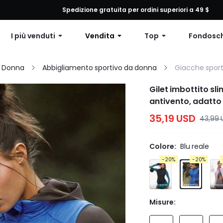
 qualsiasi ordine, 12% di sconto su ordini superiori a $79 o 15% di scon
Spedizione gratuita per ordini superiori a 49 $
I più venduti
Vendita
Top
Fondosc
a Donna
Abbigliamento sportivo da donna
Giacche spor
Gilet imbottito sli
antivento, adatto 
35,19 USD
43,99 
Colore:
Blu reale
-20%
-20%
Misure: