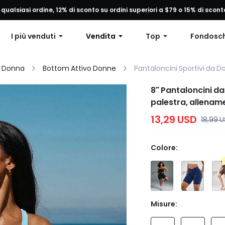
 qualsiasi ordine, 12% di sconto su ordini superiori a $79 o 15% di scon
Spedizione gratuita per ordini superiori a 49 $
I più venduti
Vendita
Top
Fondosc
a Donna
Bottom Attivo Donne
Pantaloncini Sportivi da 
8" Pantaloncini da 
palestra, allenam
13,29 USD
18,99 
Colore:
Blu
Misure: