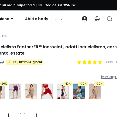
to su ordini superiori a $99 | Codice: GLOWNEW
hiena
Abiti e body
Accessori
Collezion
Donna
ciclista FeatherFit™ incrociati, adatti per ciclismo, cors
ento, estate
USD
-30%
ultimi 4 giorni
9999+ 
Immagin
-20%
-10%
-30%
-30%