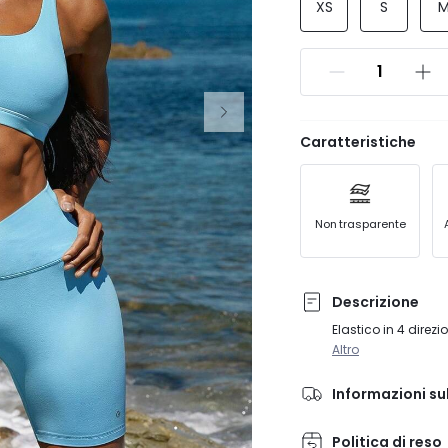
XS
S
Caratteristiche
Non trasparente
Descrizione
Elastico in 4 direz
Altro
Informazioni su
Politica di reso