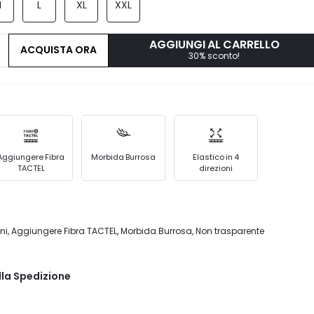
M
L
XL
XXL
AGGIUNGI AL CARRELLO
ACQUISTA ORA
30% sconto!
Aggiungere Fibra
Morbida Burrosa
Elastico in 4
TACTEL
direzioni
ioni, Aggiungere Fibra TACTEL, Morbida Burrosa, Non trasparente
lla Spedizione