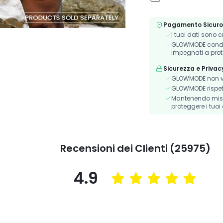
Pagamento Sicuro
I tuoi dati sono 
GLOWMODE condivi
impegnati a prot
Sicurezza e Privac
GLOWMODE non ve
GLOWMODE rispetta 
Mantenendo misur
proteggere i tuoi 
Recensioni dei Clienti (25975)
4.9