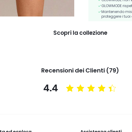
GLOWMODE rispetta 
Mantenendo misur
proteggere i tuoi 
Scopri la collezione
Recensioni dei Clienti (79)
4.4
ta ed esplora
Assistenza clienti