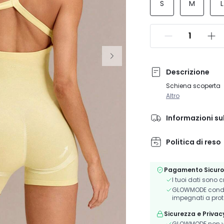
S
M
L
Descrizione
Schiena scoperta
Altro
Informazioni su
Politica di reso
Pagamento Sicuro
I tuoi dati sono 
GLOWMODE condivi
impegnati a prot
Sicurezza e Privac
GLOWMODE non ve