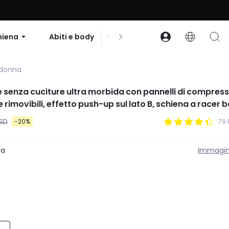
to su ordini superiori a $99 | Codice: GLOWNEW
hiena
Abiti e body
Accessori
Collezion
 donna
 senza cuciture ultra morbida con pannelli di compress
 rimovibili, effetto push-up sul lato B, schiena a racer 
mento, corsa, palestra, yoga, uso quotidiano
USD
-20%
79 
la
Immagin