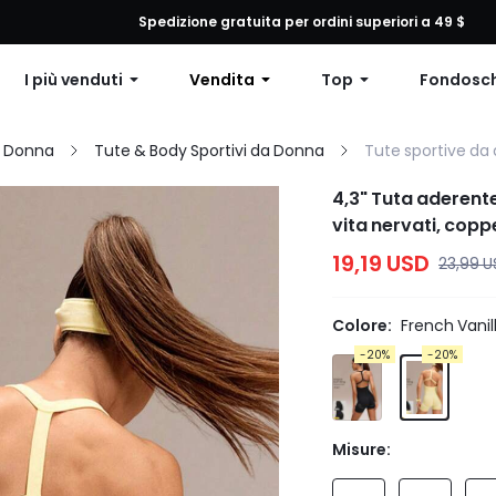
 qualsiasi ordine, 12% di sconto su ordini superiori a $79 o 15% di scon
Spedizione gratuita per ordini superiori a 49 $
I più venduti
Vendita
Top
Fondosc
a Donna
Tute & Body Sportivi da Donna
Tute sportive da
4,3" Tuta aderente
vita nervati, coppe
adatta per allena
19,19 USD
23,99 
Colore:
French Vanil
-20%
-20%
Misure: