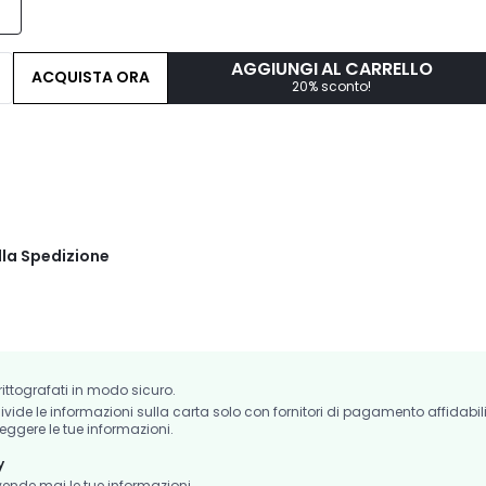
AGGIUNGI AL CARRELLO
ACQUISTA ORA
20% sconto!
lla Spedizione
crittografati in modo sicuro.
de le informazioni sulla carta solo con fornitori di pagamento affidabil
eggere le tue informazioni.
y
nde mai le tue informazioni.