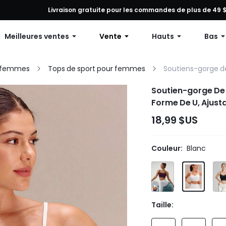
tion sur toute commande, 12 % de réduction dès 79 $ d’achat ou 15 
Livraison gratuite pour les commandes de plus de 49 
Meilleures ventes
Vente
Hauts
Bas
r femmes
Tops de sport pour femmes
Soutiens-gorge d
Soutien-gorge De 
Forme De U, Ajust
18,99 $US
Couleur:
Blanc
Taille: