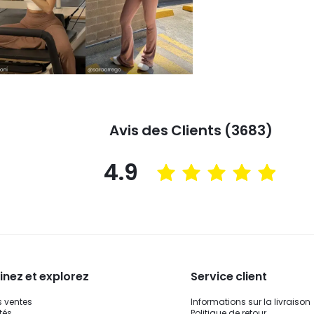
Avis des Clients (3683)
4.9
nez et explorez
Service client
s ventes
Informations sur la livraison
tés
Politique de retour