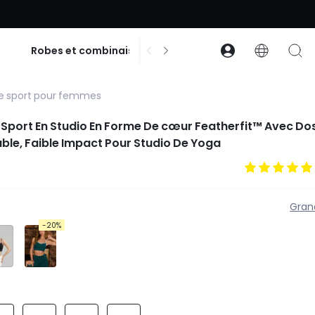
% de réduction dès 99 $ d’achat | Code : GLOWNEW
$
Robes et combinaisons
Accessoires
Co
e sport pour femmes
Sport En Studio En Forme De cœur Featherfit™ Avec Dos
able, Faible Impact Pour Studio De Yoga
Gran
-20%