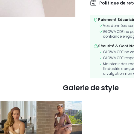
Politique de re
Paiement Sécurisé
Vos données sont
GLOWMODE ne part
confiance engagé
Sécurité & Confide
GLOWMODE ne ven
GLOWMODE respecte
Maintenir des me
l'industrie conçu
divulgation non 
Galerie de style