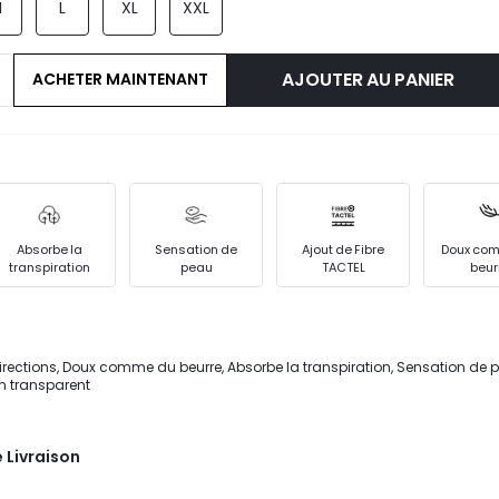
M
L
XL
XXL
AJOUTER AU PANIER
ACHETER MAINTENANT
Absorbe la
Sensation de
Ajout de Fibre
Doux co
transpiration
peau
TACTEL
beur
irections, Doux comme du beurre, Absorbe la transpiration, Sensation de p
on transparent
 Livraison