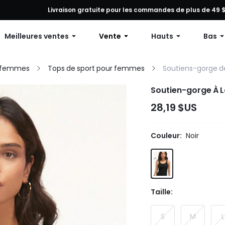
tion sur toute commande, 12 % de réduction dès 79 $ d’achat ou 15 
Livraison gratuite pour les commandes de plus de 49 
Meilleures ventes
Vente
Hauts
Bas
r femmes
Tops de sport pour femmes
Soutiens-gorge d
Soutien-gorge À L
28,19 $US
Couleur:
Noir
Taille:
S
M
L