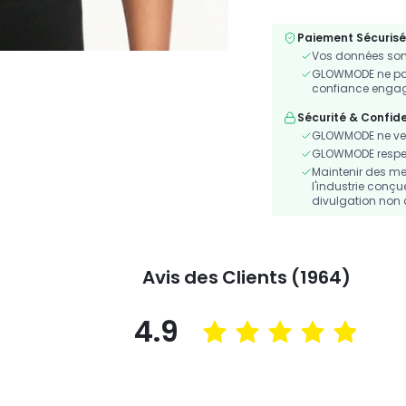
Paiement Sécurisé
Vos données sont
GLOWMODE ne part
confiance engagé
Sécurité & Confide
GLOWMODE ne ven
GLOWMODE respecte
Maintenir des me
l'industrie conçu
divulgation non 
Avis des Clients (1964)
4.9