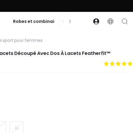
% de réduction dès 99 $ d’achat | Code : GLOWNEW
$
Robes et combinaisons
Accessoires
Co
e sport pour femmes
acets Découpé Avec Dos À Lacets Featherfit™
XL