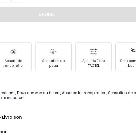
ÉPUISÉ
Absorbe la
Sensation de
Ajout de Fibre
Doux co
transpiration
peau
TACTEL
beur
irections, Doux comme du beurre, Absorbe la transpiration, Sensation de p
on transparent
 Livraison
tour