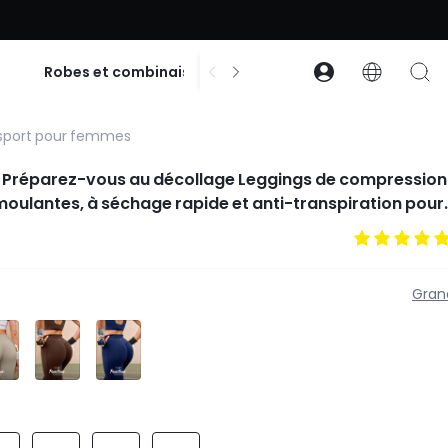
% de réduction dès 99 $ d’achat | Code : GLOWNEW
$
Robes et combinaisons
Accessoires
Co
 sport pour femmes
 Préparez-vous au décollage Leggings de compression
moulantes, à séchage rapide et anti-transpiration pour
rt impact, la course, le fitness
Gran