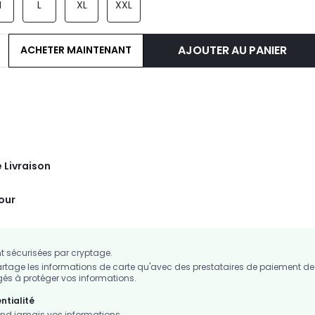
M
L
XL
XXL
AJOUTER AU PANIER
ACHETER MAINTENANT
 Livraison
tour
 sécurisées par cryptage.
age les informations de carte qu'avec des prestataires de paiement de
s à protéger vos informations.
ntialité
d jamais vos informations.