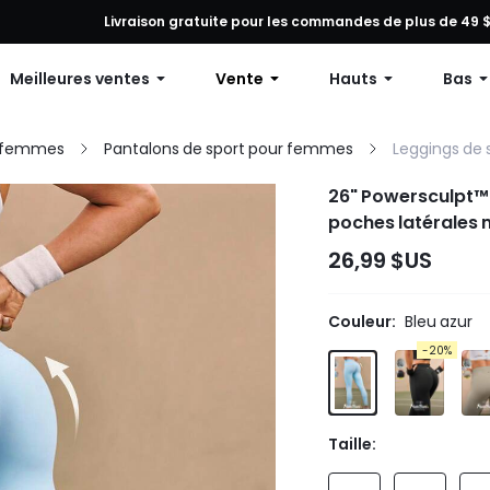
tion sur toute commande, 12 % de réduction dès 79 $ d’achat ou 15 
Livraison gratuite pour les commandes de plus de 49 
Meilleures ventes
Vente
Hauts
Bas
r femmes
Pantalons de sport pour femmes
Leggings de
26" Powersculpt™
poches latérales 
l'entraînement à fo
26,99 $US
Couleur:
Bleu azur
-20%
Taille: