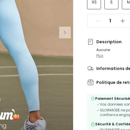
XS
S
Description
Aucune
Plus
Informations de
Politique de re
Paiement Sécurisé
Vos données sont
GLOWMODE ne part
confiance engagé
Sécurité & Confide
GLOWMODE ne ven