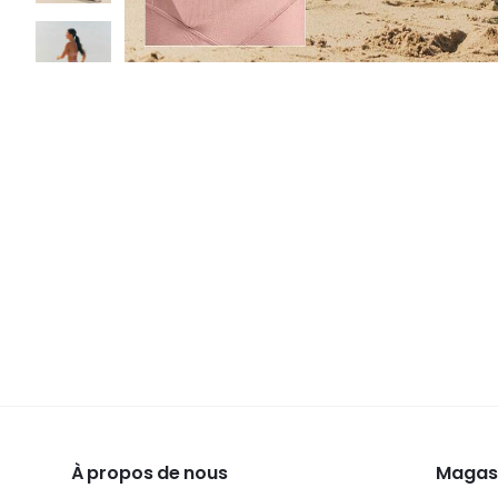
À propos de nous
Magasi