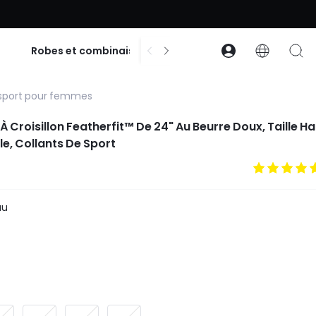
% de réduction dès 99 $ d’achat | Code : GLOWNEW
$
Robes et combinaisons
Accessoires
Co
 sport pour femmes
 Croisillon Featherfit™ De 24" Au Beurre Doux, Taille Ha
ble, Collants De Sport
au