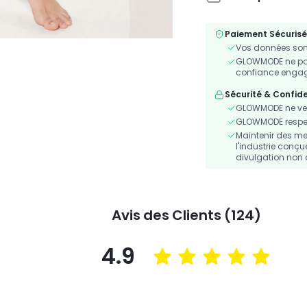
Paiement Sécurisé
Vos données sont
GLOWMODE ne part
confiance engagé
Sécurité & Confide
GLOWMODE ne ven
GLOWMODE respecte
Maintenir des me
l'industrie conçu
divulgation non 
Avis des Clients (124)
4.9