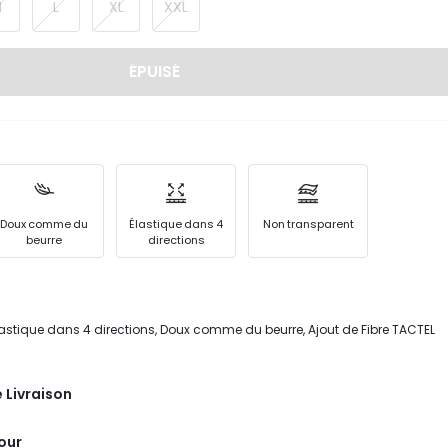
M
L
XL
XXL
ÉPUISÉ
Doux comme du
Élastique dans 4
Non transparent
beurre
directions
lastique dans 4 directions, Doux comme du beurre, Ajout de Fibre TACTEL
 Livraison
tour