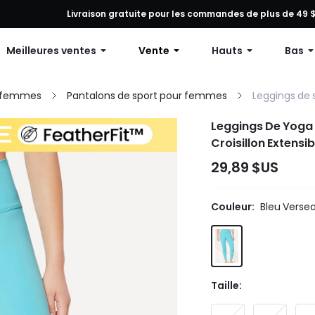
tion sur toute commande, 12 % de réduction dès 79 $ d’achat ou 15 
Livraison gratuite pour les commandes de plus de 49 
Meilleures ventes
Vente
Hauts
Bas
r femmes
Pantalons de sport pour femmes
Leggings de
Leggings De Yoga À
Croisillon Extensi
29,89 $US
Couleur:
Bleu Verse
Taille: