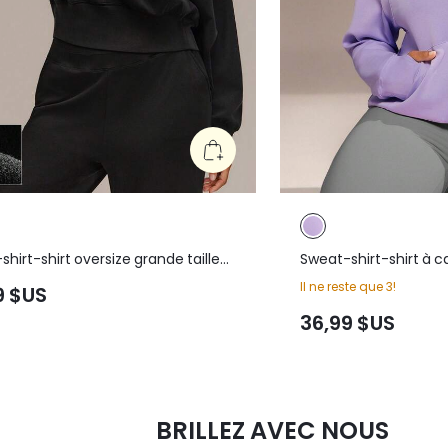
hirt-shirt oversize grande taille
Sweat-shirt-shirt à
al SoftCalm, coupe incurvée à
grande taille, manch
Il ne reste que 3!
9 $US
bulle, longueur taille, col montant
zip, poches, trous po
gnets côtelés, tenue décontractée
et soyeux, pour un us
36,99 $US
ienne
décontracté
BRILLEZ AVEC NOUS