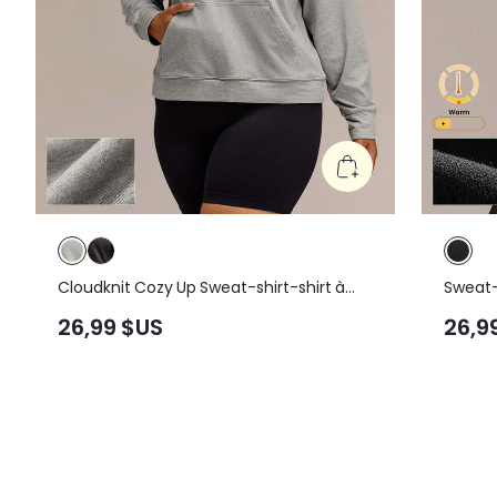
Cloudknit Cozy Up Sweat-shirt-shirt à
Sweat-s
capuche ultra-doux double teinture
en mod
26,99 $US
26,9
coupe ample avec poches grande taille
ourlet 
décontracté quotidien
et poi
quotid