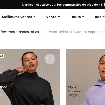
tion sur toute commande, 12 % de réduction dès 79 $ d’achat ou 15 
Livraison gratuite pour les commandes de plus de 49 
Meilleures ventes
Vente
Hauts
Bas
femmes grandes tailles
Sweat-shirts et sweats à capuche g
AU