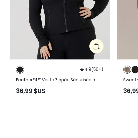
4.9
(
50+
)
FeatherFit™ Veste Zippée Sécurisée à
Sweat-
Poches Performante pour Yoga à Impact
SoftCa
36,99 $US
36,9
Faible grande taille Slim-It Streamline
pouces,
Automne Quotidien
contra
décon