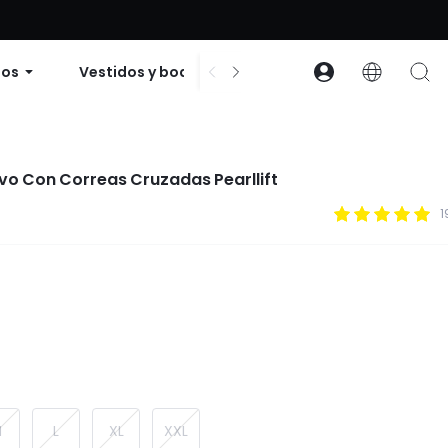
 descuento en pedidos de $99 o más | Código: GLOWNEW
dos
Vestidos y bodies
Accesorios
Cole
vo Con Correas Cruzadas Pearllift
1
M
L
XL
XXL