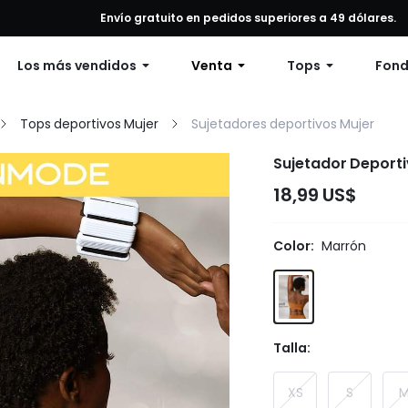
alquier pedido, 12% de descuento en pedidos de $79 o más, o 15% de
Envío gratuito en pedidos superiores a 49 dólares.
Los más vendidos
Venta
Tops
Fon
Tops deportivos Mujer
Sujetadores deportivos Mujer
Sujetador Deporti
18,99 US$
Color:
Marrón
Talla:
XS
S