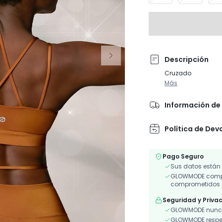
Descripción
Cruzado
Más
Información de 
Política de Dev
Pago Seguro
Sus datos están
GLOWMODE compar
comprometidos a
Seguridad y Priva
GLOWMODE nunca
GLOWMODE respeta