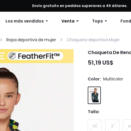
alquier pedido, 12% de descuento en pedidos de $79 o más, o 15% de
Envío gratuito en pedidos superiores a 49 dólares.
Los más vendidos
Venta
Tops
Fon
Ropa deportiva de mujer
Chaqueta deportiva Mujer
Chaqueta De Rend
51,19 US$
Color:
Multicolor
Talla:
XS
S