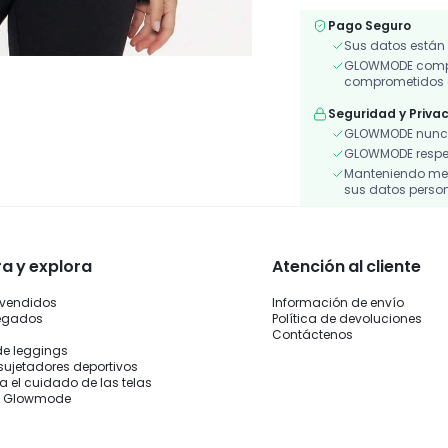
Pago Seguro
Sus datos están
GLOWMODE compar
comprometidos a
Seguridad y Priva
GLOWMODE nunca
GLOWMODE respeta
Manteniendo medi
sus datos person
 y explora
Atención al cliente
 vendidos
Información de envío
legados
Política de devoluciones
Contáctenos
de leggings
sujetadores deportivos
a el cuidado de las telas
n Glowmode