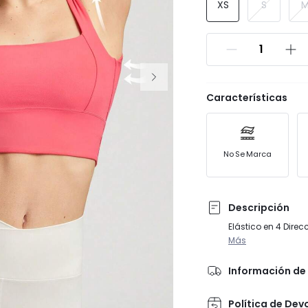
XS
S
Características
No Se Marca
Descripción
Elástico en 4 Dire
Más
Información de 
Política de Dev