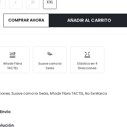
M
L
XL
XXL
AÑADIR AL CARRITO
COMPRAR AHORA
Añadir Fibra
Suave como la
Elástico en 4
TACTEL
Seda
Direcciones
cciones, Suave como la Seda, Añadir Fibra TACTEL, No Se Marca
Envío
olución