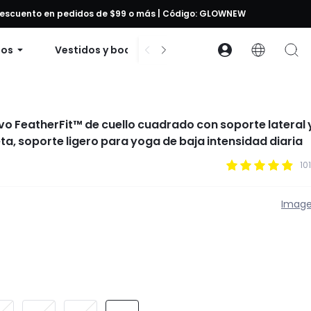
 descuento en pedidos de $99 o más | Código: GLOWNEW
dos
Vestidos y bodies
Accesorios
Cole
vo FeatherFit™ de cuello cuadrado con soporte lateral 
a, soporte ligero para yoga de baja intensidad diaria
10
Image