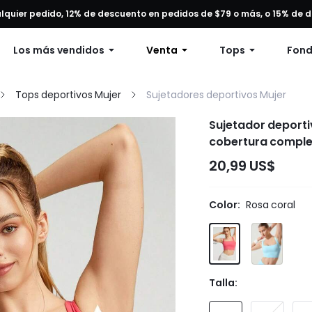
alquier pedido, 12% de descuento en pedidos de $79 o más, o 15% de
Envío gratuito en pedidos superiores a 49 dólares.
Los más vendidos
Venta
Tops
Fon
Tops deportivos Mujer
Sujetadores deportivos Mujer
Sujetador deporti
cobertura complet
20,99 US$
Color:
Rosa coral
Talla: