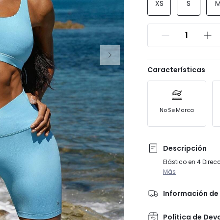
XS
S
Características
No Se Marca
Descripción
Elástico en 4 Dire
Más
Información de 
Política de Dev