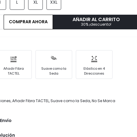
M
L
XL
XXL
AÑADIR AL CARRITO
COMPRAR AHORA
30% ¡descuento!
Añadir Fibra
Suave como la
Elástico en 4
TACTEL
Seda
Direcciones
cciones, Añadir Fibra TACTEL, Suave como la Seda, No Se Marca
Envío
olución