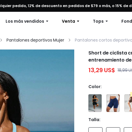
alquier pedido, 12% de descuento en pedidos de $79 o más, o 15% de
Envío gratuito en pedidos superiores a 49 dólares.
Los más vendidos
Venta
Tops
Fon
Pantalones deportivos Mujer
Pantalones cortos deportivo
Short de ciclista 
entrenamiento de
13,29 US$
18,99 U
Color:
Azul
Talla: