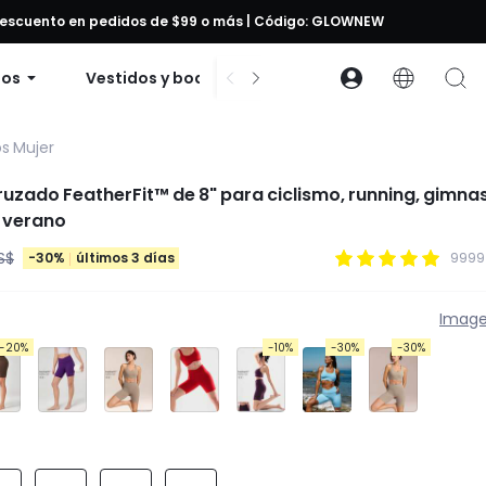
 descuento en pedidos de $99 o más | Código: GLOWNEW
dos
Vestidos y bodies
Accesorios
Cole
s Mujer
cruzado FeatherFit™ de 8" para ciclismo, running, gimnas
 verano
S$
-30%
últimos 3 días
9999
Image
-20%
-10%
-30%
-30%