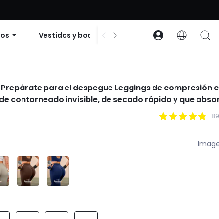
 descuento en pedidos de $99 o más | Código: GLOWNEW
dos
Vestidos y bodies
Accesorios
Cole
 Prepárate para el despegue Leggings de compresión 
s de contorneado invisible, de secado rápido y que abso
amiento de alto impacto, gimnasio, running y activida
89
Image