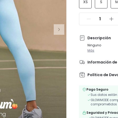
XS
S
Descripción
Ninguno
Más
Información de 
Política de Dev
Pago Seguro
Sus datos están
GLOWMODE compar
comprometidos a
Seguridad y Priva
GLOWMODE nunca