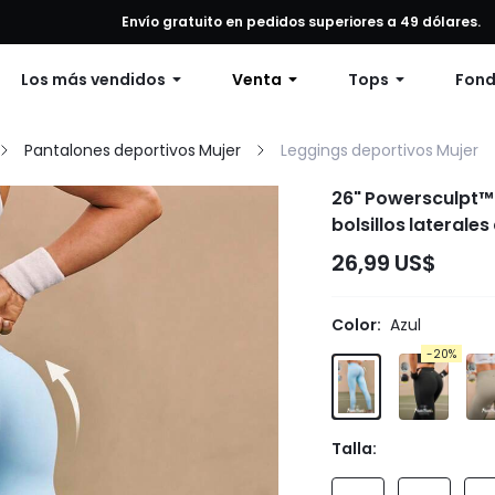
alquier pedido, 12% de descuento en pedidos de $79 o más, o 15% de
Envío gratuito en pedidos superiores a 49 dólares.
Los más vendidos
Venta
Tops
Fon
Pantalones deportivos Mujer
Leggings deportivos Mujer
26" Powersculpt™
bolsillos laterale
sudor para entren
26,99 US$
Color:
Azul
-20%
Talla: