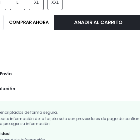
M
L
XL
XXL
AÑADIR AL CARRITO
COMPRAR AHORA
Envío
olución
 encriptados de forma segura.
te información de la tarjeta solo con proveedores de pago de confian
 proteger su información.
cidad
 vende tu información.