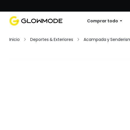
Primer pedido: 10% de descuento en cu
Comprar todo
Inicio
Deportes & Exteriores
Acampada y Senderis
Filtrar
Limpiar Todo