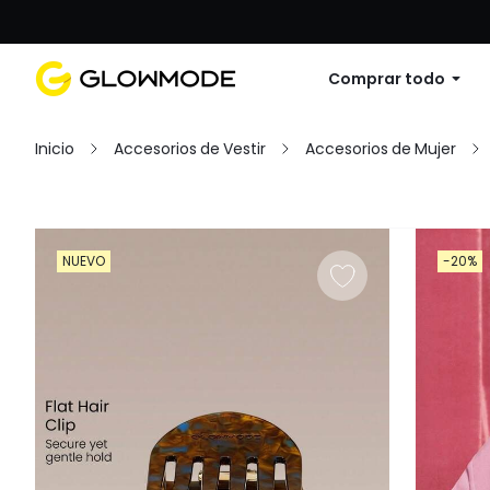
Primer pedido: 10% de descuento en cu
Comprar todo
Inicio
Accesorios de Vestir
Accesorios de Mujer
Filtrar
NUEVO
-20%
Limpiar Todo