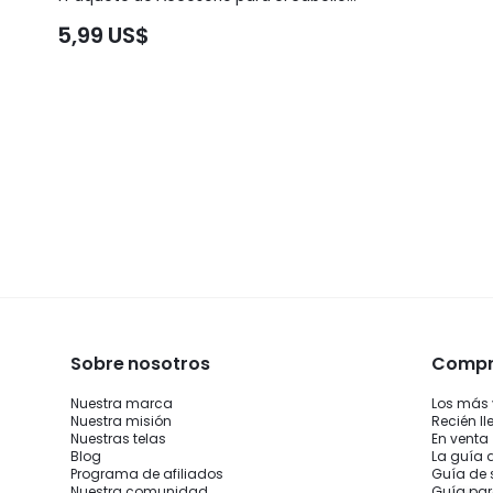
Everyday Grip, Ligero, Duradero, de
5,99 US$
Agarre Fuerte, para Gimnasio,
Entrenamiento, Uso Casual Diario
Sobre nosotros
Compra
Nuestra marca
Los más
Nuestra misión
Recién l
Nuestras telas
En venta
Blog
La guía 
Programa de afiliados
Guía de 
Nuestra comunidad
Guía par