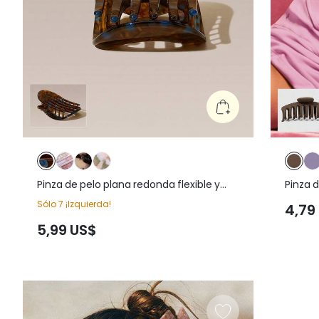
Pinza de pelo plana redonda flexible y
Pinza 
segura para yoga, estudio, gimnasio,
sujeci
Sólo 7 ¡Izquierda!
4,79
entrenamiento y uso diario activo
corazó
5,99 US$
Valentí
fiesta,