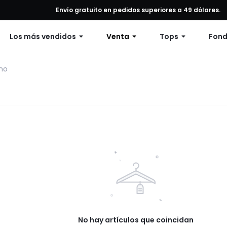
alquier pedido, 12% de descuento en pedidos de $79 o más, o 15% de
Envío gratuito en pedidos superiores a 49 dólares.
Los más vendidos
Venta
Tops
Fon
mo
No hay artículos que coincidan