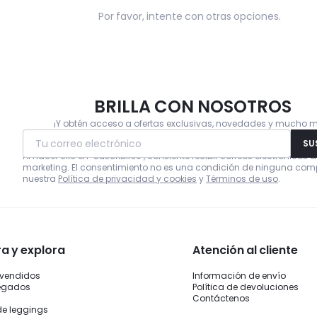
Por favor, intente con otras opciones.
BRILLA CON NOSOTROS
¡Y obtén acceso a ofertas exclusivas, novedades y mucho 
Tu correo electrónico
SU
Al hacer clic en "Suscribirse", consiente recibir correos electrónicos 
marketing. El consentimiento no es una condición de ninguna com
nuestra
Política de privacidad y cookies
y
Términos de uso
.
 y explora
Atención al cliente
 vendidos
Información de envío
legados
Política de devoluciones
Contáctenos
de leggings