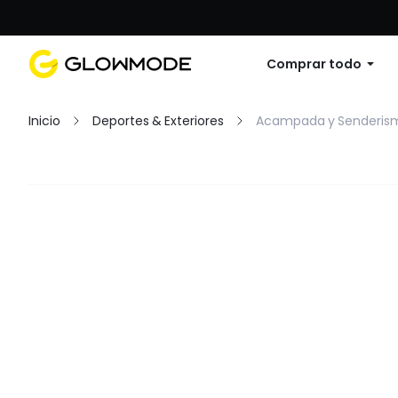
Primer pedido: 10% de descuento en cu
Comprar todo
Inicio
Deportes & Exteriores
Acampada y Senderis
Filtrar
Limpiar Todo