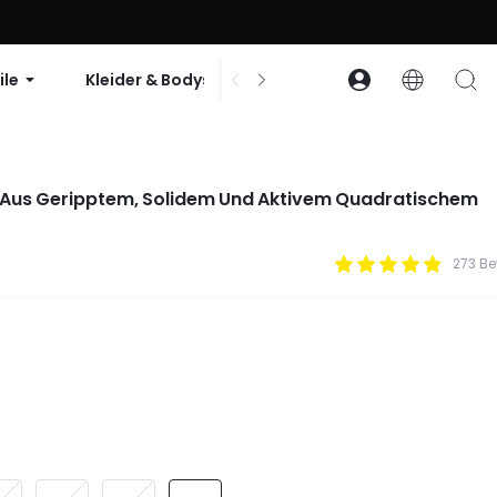
abatt ab 99 $ | Code: GLOWNEW
ile
Kleider & Bodys
Zubehör
Sammlun
e Aus Geripptem, Solidem Und Aktivem Quadratischem
273 B