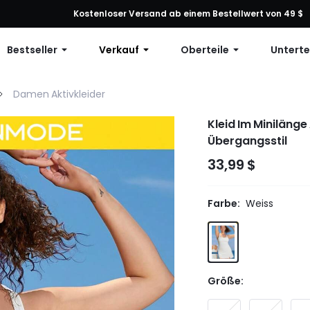
ng: 10 % Rabatt auf jede Bestellung, 12 % Rabatt ab 79 $ oder 15 % R
Kostenloser Versand ab einem Bestellwert von 49 $
Bestseller
Verkauf
Oberteile
Unterte
Damen Aktivkleider
Kleid Im Miniläng
Übergangsstil
33,99 $
Farbe:
Weiss
Größe: