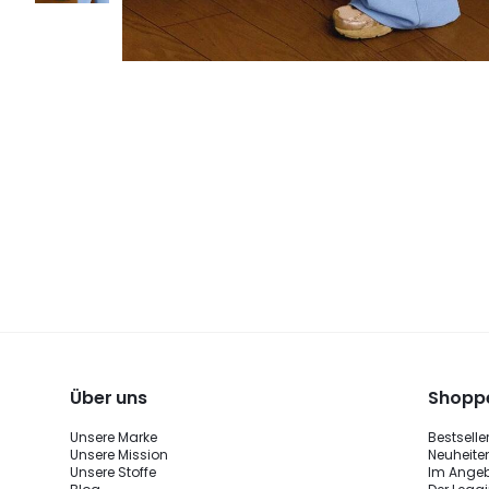
Über uns
Shoppe
Unsere Marke
Bestselle
Unsere Mission
Neuheite
Unsere Stoffe
Im Ange