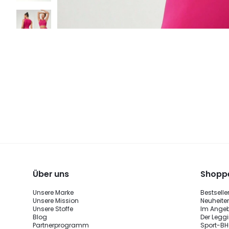
Über uns
Shoppe
Unsere Marke
Bestselle
Unsere Mission
Neuheite
Unsere Stoffe
Im Ange
Blog
Der Legg
Partnerprogramm
Sport-BH