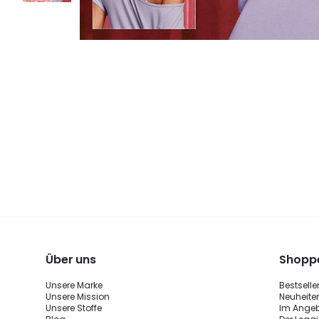
Über uns
Shoppe
Unsere Marke
Bestselle
Unsere Mission
Neuheite
Unsere Stoffe
Im Ange