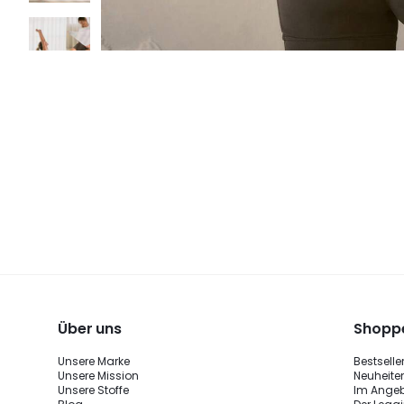
Über uns
Shoppe
Unsere Marke
Bestselle
Unsere Mission
Neuheite
Unsere Stoffe
Im Ange