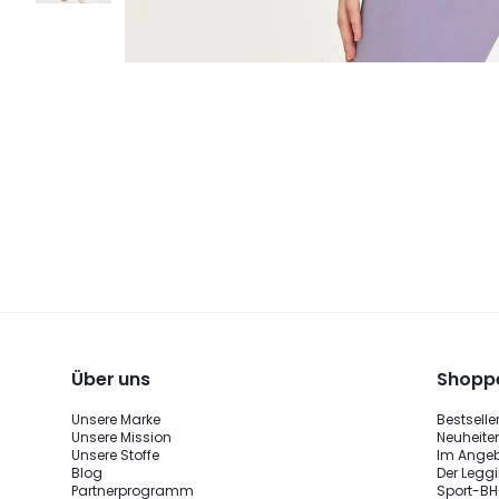
Über uns
Shoppe
Unsere Marke
Bestselle
Unsere Mission
Neuheite
Unsere Stoffe
Im Ange
Blog
Der Legg
Partnerprogramm
Sport-BH