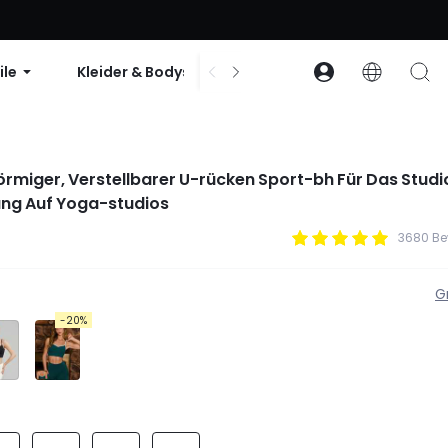
abatt ab 99 $ | Code: GLOWNEW
ile
Kleider & Bodys
Zubehör
Sammlun
örmiger, Verstellbarer U-rücken Sport-bh Für Das Studi
ung Auf Yoga-studios
3680 Be
G
-20%