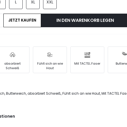
M
L
XL
XXL
IN DEN WARENKORB LEGEN
JETZT KAUFEN
absorbiert
Fühlt sich an wie
Mit TACTEL Faser
Butter
Schweiß
Haut
h, Butterweich, absorbiert Schweiß, Fühlt sich an wie Haut, Mit TACTEL Fase
ationen