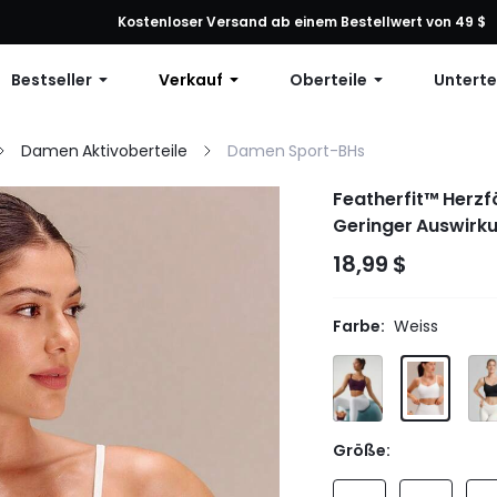
ng: 10 % Rabatt auf jede Bestellung, 12 % Rabatt ab 79 $ oder 15 % R
Kostenloser Versand ab einem Bestellwert von 49 $
Bestseller
Verkauf
Oberteile
Unterte
Damen Aktivoberteile
Damen Sport-BHs
Featherfit™ Herzf
Geringer Auswirk
18,99 $
Farbe:
Weiss
Größe: