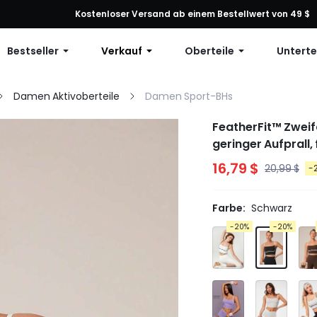
ng: 10 % Rabatt auf jede Bestellung, 12 % Rabatt ab 79 $ oder 15 % R
Kostenloser Versand ab einem Bestellwert von 49 $
Bestseller
Verkauf
Oberteile
Unterte
Damen Aktivoberteile
Damen Sport-BHs
FeatherFit™ Zweif
geringer Aufprall,
16,79 $
20,99 $
-
Farbe:
Schwarz
-20%
-20%