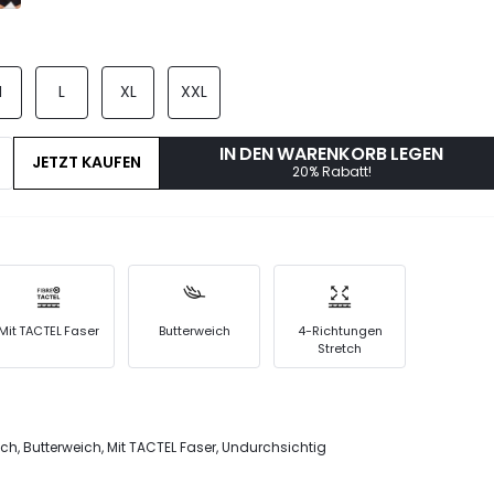
M
L
XL
XXL
IN DEN WARENKORB LEGEN
JETZT KAUFEN
20% Rabatt!
Mit TACTEL Faser
Butterweich
4-Richtungen
Stretch
ch, Butterweich, Mit TACTEL Faser, Undurchsichtig