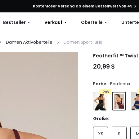
ng: 10 % Rabatt auf jede Bestellung, 12 % Rabatt ab 79 $ oder 15 % R
Kostenloser Versand ab einem Bestellwert von 49 $
Bestseller
Verkauf
Oberteile
Unterte
Damen Aktivoberteile
Damen Sport-BHs
Featherfit ™ Twis
20,99 $
Farbe:
Bordeaux
-20%
Größe:
XS
S