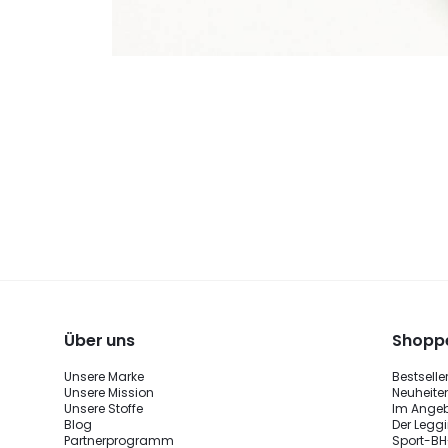
Über uns
Shoppe
Unsere Marke
Bestselle
Unsere Mission
Neuheite
Unsere Stoffe
Im Ange
Blog
Der Legg
Partnerprogramm
Sport-BH