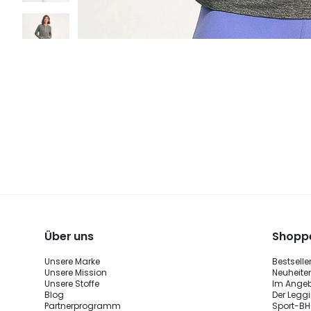
Über uns
Shoppe
Unsere Marke
Bestselle
Unsere Mission
Neuheite
Unsere Stoffe
Im Ange
Blog
Der Legg
Partnerprogramm
Sport-BH