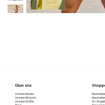
Über uns
Shoppe
Unsere Marke
Bestselle
Unsere Mission
Neuheite
Unsere Stoffe
Im Ange