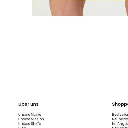
Über uns
Shoppe
Unsere Marke
Bestselle
Unsere Mission
Neuheite
Unsere Stoffe
Im Ange