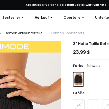
ng: 10 % Rabatt auf jede Bestellung, 12 % Rabatt ab 79 $ oder 15 % R
Kostenloser Versand ab einem Bestellwert von 49 $
Bestseller
Verkauf
Oberteile
Unterte
Damen Aktivunterteile
Damen Sportshorts
3" Hohe Taille Ret
23,99 $
Farbe:
Schwarz
Größe:
XS
S