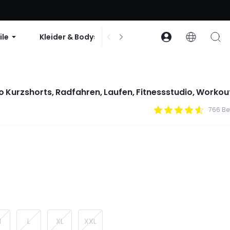
abatt ab 99 $ | Code: GLOWNEW
ile
Kleider & Bodys
Zubehör
Sammlun
ro Kurzshorts, Radfahren, Laufen, Fitnessstudio, Workou
766 B
M
L
XL
XXL