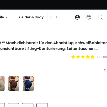
abatt ab 99 $ | Code: GLOWNEW
ile
Kleider & Bodys
Zubehör
Sammlun
™ Mach dich bereit für den Abhebflug, schweißableite
 unsichtbare Lifting-Konturierung, Seitentaschen,
ngs für High-Impact-Training, Workout, Gym, Laufen,
884 Be
G