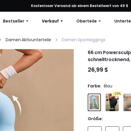
ng: 10 % Rabatt auf jede Bestellung, 12 % Rabatt ab 79 $ oder 15 % R
Kostenloser Versand ab einem Bestellwert von 49 $
Bestseller
Verkauf
Oberteile
Unterte
Damen Aktivunterteile
Damen Sportleggings
66 cm Powersculpt
schnelltrocknend,
Kompressionsleggi
26,99 $
Aktivbekleidung
Farbe:
Blau
-20%
Größe: