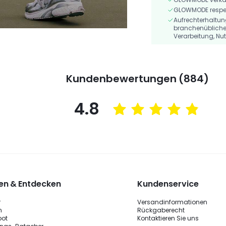
GLOWMODE respekt
Aufrechterhaltu
branchenübliche
Verarbeitung, Nu
Kundenbewertungen (884)
4.8
n & Entdecken
Kundenservice
r
Versandinformationen
n
Rückgaberecht
bot
Kontaktieren Sie uns