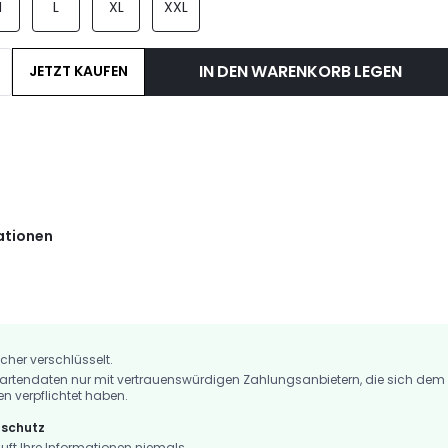
M
L
XL
XXL
IN DEN WARENKORB LEGEN
JETZT KAUFEN
ationen
icher verschlüsselt.
artendaten nur mit vertrauenswürdigen Zahlungsanbietern, die sich dem
en verpflichtet haben.
nschutz
t Ihre Informationen niemals.